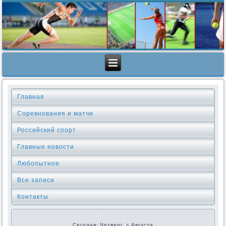
Главная
Соревнования и матчи
Российский спорт
Главные новости
Любопытное
Все записи
Контакты
Сегодня: Четверг, 6 Августа