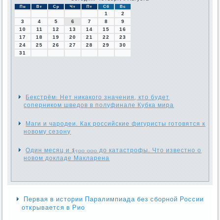
Пн
Вт
Ср
Чт
Пт
Сб
Вс
1
2
3
4
5
6
7
8
9
10
11
12
13
14
15
16
17
18
19
20
21
22
23
24
25
26
27
28
29
30
31
Бекстрём: Нет никакого значения, кто будет
соперником шведов в полуфинале Кубка мира
Маги и чародеи. Как российские фигуристы готовятся к
новому сезону
Один месяц и $500 000 до катастрофы. Что известно о
новом докладе Макларена
Первая в истории Паралимпиада без сборной России
открывается в Рио