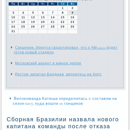
Пн
Вт
Ср
Чт
Пт
Сб
Вс
1
2
3
4
5
6
7
8
9
10
11
12
13
14
15
16
17
18
19
20
21
22
23
24
25
26
27
28
29
30
31
Скрынник: Иркутск гарантировал, что к ЧМ-2019 будет
готов новый стадион
Московский акцент и южное дерби
Ростов: капитан Бердыев, вернитесь на борт
Велокоманда Катюша определилась с составом на
сезон-2017, куда вошли 25 гонщиков
Сборная Бразилии назвала нового
капитана команды после отказа