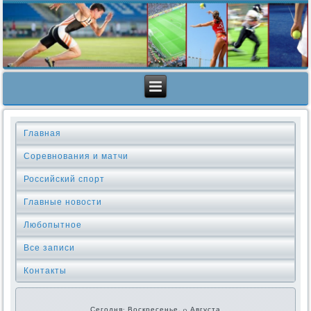
Главная
Соревнования и матчи
Российский спорт
Главные новости
Любопытное
Все записи
Контакты
Сегодня: Воскресенье, 9 Августа