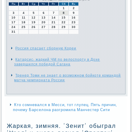
Пн
Вт
Ср
Чт
Пт
Сб
Вс
1
2
3
4
5
6
7
8
9
10
11
12
13
14
15
16
17
18
19
20
21
22
23
24
25
26
27
28
29
30
31
Россия спасает сборную Кореи
Катарсис: жаркий ЧМ по велоспорту в Дохе
завершился победой Сагана
Тренер Томи не знает о возможном бойкоте командой
матча чемпионата России
Кто сомневался в Месси, тот глупец. Пять причин,
почему Барселона разгромила Манчестер Сити
Жаркая, зимняя. 'Зенит' обыграл