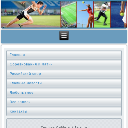
Главная
Соревнования и матчи
Российский спорт
Главные новости
Любопытное
Все записи
Контакты
Сегодня: Суббота, 8 Августа