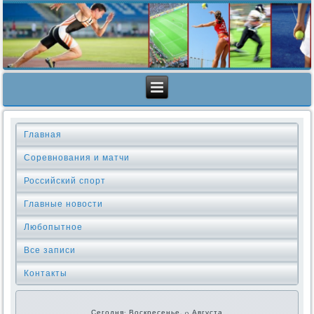
Главная
Соревнования и матчи
Российский спорт
Главные новости
Любопытное
Все записи
Контакты
Сегодня: Воскресенье, 9 Августа