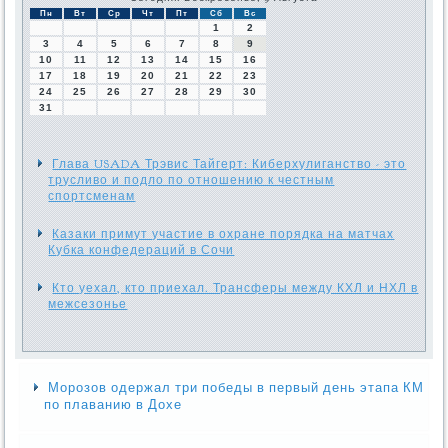
Пн
Вт
Ср
Чт
Пт
Сб
Вс
1
2
3
4
5
6
7
8
9
10
11
12
13
14
15
16
17
18
19
20
21
22
23
24
25
26
27
28
29
30
31
Глава USADA Трэвис Тайгерт: Киберхулиганство - это
трусливо и подло по отношению к честным
спортсменам
Казаки примут участие в охране порядка на матчах
Кубка конфедераций в Сочи
Кто уехал, кто приехал. Трансферы между КХЛ и НХЛ в
межсезонье
Морозов одержал три победы в первый день этапа КМ
по плаванию в Дохе