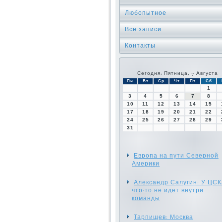
Любопытное
Все записи
Контакты
Сегодня: Пятница, 7 Августа
Пн
Вт
Ср
Чт
Пт
Сб
1
3
4
5
6
7
8
10
11
12
13
14
15
17
18
19
20
21
22
24
25
26
27
28
29
31
Европа на пути Северной
Америки
Александр Салугин: У ЦС
что-то не идет внутри
команды
Тарпищев: Москва