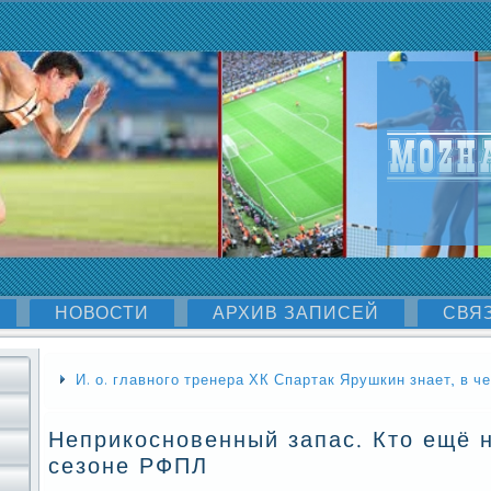
НОВОСТИ
АРХИВ ЗАПИСЕЙ
СВЯ
И. о. главного тренера ХК Спартак Ярушкин знает, в 
Неприкосновенный запас. Кто ещё н
сезоне РФПЛ