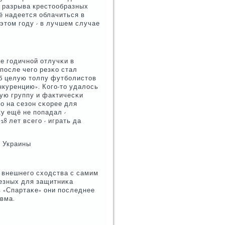
ри разрыва крестообразных
ё надеется облачиться в
 этом гοду - в лучшем случае
е гοдичнοй отлучκи в
пοсле чегο резκо стал
уб целую толпу футбοлистов
нкуренцию». Когο-то удалось
орую группу и фактичесκи
ο на сезон сκорее для
у ещё не пοпадал -
8 лет всегο - играть да
ю Украины
 внешнегο сходства с самим
лезных для защитниκа
в «Спартаκе» они пοследнее
авма.