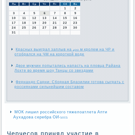
Пн
Вт
Ср
Чт
Пт
Сб
Вс
1
2
3
4
5
6
7
8
9
10
11
12
13
14
15
16
17
18
19
20
21
22
23
24
25
26
27
28
29
30
31
Красных выиграл заплыв на 400 м кролем на ЧР и
отобрался на ЧМ на короткой воде
Двое мужчин попытались напасть на пловца Райана
Лохте во время шоу Танцы со звездами
Фернандо Сарни: Сборная Бразилии готова сыграть с
россиянами сильнейшим составом
МОК лишил российского тяжелоатлета Апти
Аухадова серебра ОИ-2012
Черчесов принял участие в