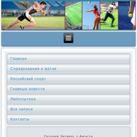
Главная
Соревнования и матчи
Российский спорт
Главные новости
Любопытное
Все записи
Контакты
Сегодня: Четверг, 6 Августа