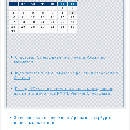
Пн
Вт
Ср
Чт
Пт
Сб
Вс
1
2
3
4
5
6
7
8
9
10
11
12
13
14
15
16
17
18
19
20
21
22
23
24
25
26
27
28
29
30
31
Стартовал Суперфинал чемпионата России по
шахматам
Куда катится WADA: ключевые решения исполкома в
Лозанне
Рекорд ЦСКА в первом матче на новом стадионе и
другие итоги 6-го тура РФПЛ. Рейтинг Спортфакта
Зону контроля вокруг Зенит-Арены в Петербурге
полностью осветили