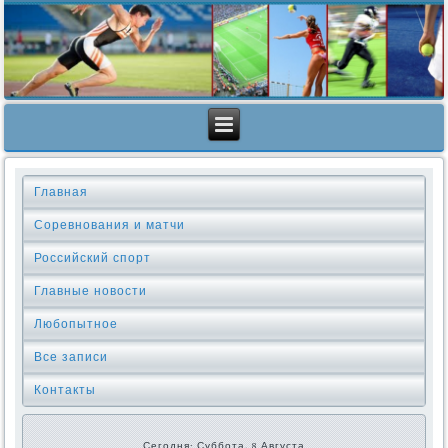
Главная
Соревнования и матчи
Российский спорт
Главные новости
Любопытное
Все записи
Контакты
Сегодня: Суббота, 8 Августа