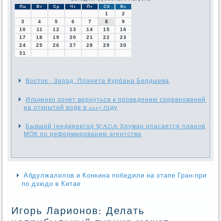
Пн
Вт
Ср
Чт
Пт
Сб
Вс
1
2
3
4
5
6
7
8
9
10
11
12
13
14
15
16
17
18
19
20
21
22
23
24
25
26
27
28
29
30
31
Восток - Запад. Планета Курбана Бердыева
Ильченко хочет вернуться к проведению соревнований
на открытой воде в 2017 году
Бывший гендиректор WADA Хоуман опасается планов
МОК по реформированию агентства
Абдулжалилов и Конкина победили на этапе Гран-при
по дзюдо в Китае
Игорь Ларионов: Делать