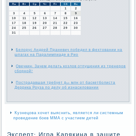
Пн
Вт
Ср
Чт
Пт
Сб
Вс
1
2
3
4
5
6
7
8
9
10
11
12
13
14
15
16
17
18
19
20
21
22
23
24
25
26
27
28
29
30
31
Белорус Андрей Праневич победил в фехтовании на
шпагах на Паралимпиаде в Рио
Овечкин: Зачем делать козлов отпущения из тренеров
сборной?
Пострадавшая требует $21 млн от баскетболиста
Деррика Роуза по делу об изнасиловании
Кузнецова хочет выяснить, является ли системным
проведение боев ММА с участием детей
Эксперт: Игра Карякина в защите