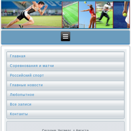
Главная
Соревнования и матчи
Российский спорт
Главные новости
Любопытное
Все записи
Контакты
Сегодня: Четверг, 6 Августа