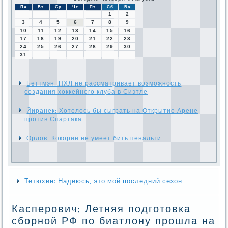
Пн
Вт
Ср
Чт
Пт
Сб
Вс
1
2
3
4
5
6
7
8
9
10
11
12
13
14
15
16
17
18
19
20
21
22
23
24
25
26
27
28
29
30
31
Беттмэн: НХЛ не рассматривает возможность
создания хоккейного клуба в Сиэтле
Йиранек: Хотелось бы сыграть на Открытие Арене
против Спартака
Орлов: Кокорин не умеет бить пенальти
Тетюхин: Надеюсь, это мой последний сезон
Касперович: Летняя подготовка
сборной РФ по биатлону прошла на