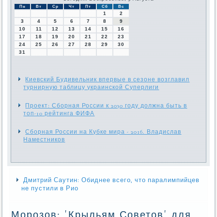
Пн
Вт
Ср
Чт
Пт
Сб
Вс
1
2
3
4
5
6
7
8
9
10
11
12
13
14
15
16
17
18
19
20
21
22
23
24
25
26
27
28
29
30
31
Киевский Будивельник впервые в сезоне возглавил
турнирную таблицу украинской Суперлиги
Проект: Сборная России к 2030 году должна быть в
топ-10 рейтинга ФИФА
Сборная России на Кубке мира - 2016. Владислав
Наместников
Дмитрий Саутин: Обиднее всего, что паралимпийцев
не пустили в Рио
Морозов: 'Крыльям Советов' для