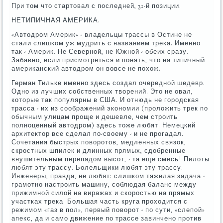
При том что стартовал с последней, 31-й позиции.
НЕТИПИЧНАЯ АМЕРИКА.
«Автодром Америк» - владельцы трассы в Остине не
стали слишком уж мудрить с названием трека. Именно
так - Америк. Не Северной, не Южной - обеих сразу.
Забавно, если присмотреться и понять, что на типичный
американский автодром он вовсе не похож.
Герман Тильке именно здесь создал очередной шедевр.
Одно из лучших собственных творений. Это не овал,
которые так популярны в США. И отнюдь не городская
трасса - их из соображений экономии (проложить трек по
обычным улицам проще и дешевле, чем строить
полноценный автодром) здесь тоже любят. Немецкий
архитектор все сделал по-своему - и не прогадал.
Сочетания быстрых поворотов, медленных связок,
скростных шпилек и длинных прямых, сдобренные
внушительным перепадом высот, - та еще смесь! Пилоты
любят эту трассу. Болельщики любят эту трассу.
Инженеры, правда, не любят: слишком тяжелая задача -
грамотно настроить машину, соблюдая баланс между
прижимной силой на виражах и скоростью на прямых
участках трека. Большая часть круга проходится с
режимом «газ в пол», первый поворот - по сути, «слепой»
апекс, да и само движение по трассе завинчено против