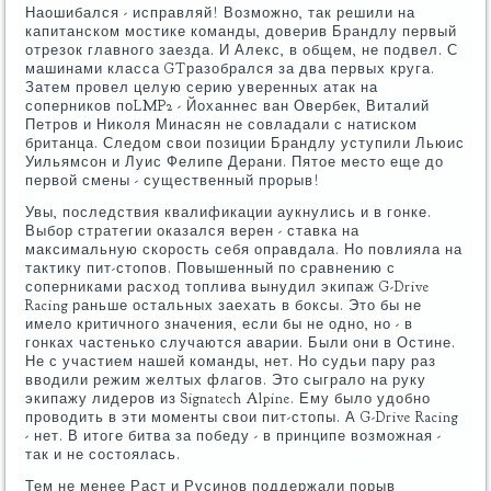
Наошибался - исправляй! Возможно, так решили на
капитанском мостике команды, доверив Брандлу первый
отрезок главного заезда. И Алекс, в общем, не подвел. С
машинами класса GTразобрался за два первых круга.
Затем провел целую серию уверенных атак на
соперников поLMP2 - Йоханнес ван Овербек, Виталий
Петров и Николя Минасян не совладали с натиском
британца. Следом свои позиции Брандлу уступили Льюис
Уильямсон и Луис Фелипе Дерани. Пятое место еще до
первой смены - существенный прорыв!
Увы, последствия квалификации аукнулись и в гонке.
Выбор стратегии оказался верен - ставка на
максимальную скорость себя оправдала. Но повлияла на
тактику пит-стопов. Повышенный по сравнению с
соперниками расход топлива вынудил экипаж G-Drive
Racing раньше остальных заехать в боксы. Это бы не
имело критичного значения, если бы не одно, но - в
гонках частенько случаются аварии. Были они в Остине.
Не с участием нашей команды, нет. Но судьи пару раз
вводили режим желтых флагов. Это сыграло на руку
экипажу лидеров из Signatech Alpine. Ему было удобно
проводить в эти моменты свои пит-стопы. А G-Drive Racing
- нет. В итоге битва за победу - в принципе возможная -
так и не состоялась.
Тем не менее Раст и Русинов поддержали порыв