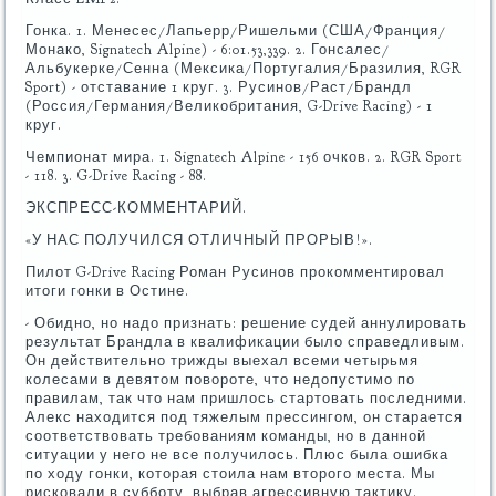
Гонка. 1. Менесес/Лапьерр/Ришельми (США/Франция/
Монако, Signatech Alpine) - 6:01.53,339. 2. Гонсалес/
Альбукерке/Сенна (Мексика/Португалия/Бразилия, RGR
Sport) - отставание 1 круг. 3. Русинов/Раст/Брандл
(Россия/Германия/Великобритания, G-Drive Racing) - 1
круг.
Чемпионат мира. 1. Signatech Alpine - 156 очков. 2. RGR Sport
- 118. 3. G-Drive Racing - 88.
ЭКСПРЕСС-КОММЕНТАРИЙ.
«У НАС ПОЛУЧИЛСЯ ОТЛИЧНЫЙ ПРОРЫВ!».
Пилот G-Drive Racing Роман Русинов прокомментировал
итоги гонки в Остине.
- Обидно, но надо признать: решение судей аннулировать
результат Брандла в квалификации было справедливым.
Он действительно трижды выехал всеми четырьмя
колесами в девятом повороте, что недопустимо по
правилам, так что нам пришлось стартовать последними.
Алекс находится под тяжелым прессингом, он старается
соответствовать требованиям команды, но в данной
ситуации у него не все получилось. Плюс была ошибка
по ходу гонки, которая стоила нам второго места. Мы
рисковали в субботу, выбрав агрессивную тактику.