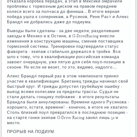
отказала коробка передач, а этап в Мексике омрачили
проблемы с тормозным диском на правом переднем
колесе всего за полчаса до финиша… В итоге верная
победа ушла к соперникам, а Русинов, Рене Раст и Алекс
Брандл не добрались даже до подиума.
Выводы были сделаны - за две недели, разделившие
заезды в Мехико и в Остине, в G-DriveRacing внесли
изменения в конструкцию машины, сменив поставщика
тормозной системы. Тренировки подтвердили статус
фаворита - экипаж стабильно держался в тройке. Все
шло к тому, что в квалификации российская команда
завоют очередную, уже пятую для себя поул-позицию в
сезоне. Но если не везет, то это, видимо, надолго….
Алекс Брандл первый раз в этом чемпионате принял
участие в квалификации. Британец трижды начинал свой
быстрый круг. И трижды допустил грубейшую ошибку -
выезд всеми колесами за пределы трассы. Судьи не
стали делать гонщику поблажек - в итоге результаты
Брандла были аннулированы. Времени одного Русинова -
хорошего, кстати, времени! - конечно, в итоге не хватило.
Столь близкий поул превратился в последнюю позицию -
на старте гонки экипаж G-Drive Racing занял лишь 31-е
место.
ПРОРЫВ НА ПОДИУМ.