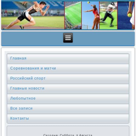
Главная
Соревнования и матчи
Российский спорт
Главные новости
Любопытное
Все записи
Контакты
Сегодня: Суббота, 8 Августа