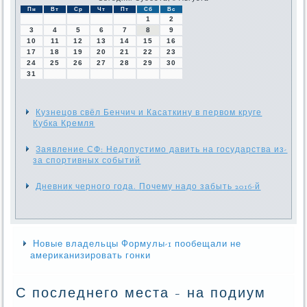
Пн
Вт
Ср
Чт
Пт
Сб
Вс
1
2
3
4
5
6
7
8
9
10
11
12
13
14
15
16
17
18
19
20
21
22
23
24
25
26
27
28
29
30
31
Кузнецов свёл Бенчич и Касаткину в первом круге
Кубка Кремля
Заявление СФ: Недопустимо давить на государства из-
за спортивных событий
Дневник черного года. Почему надо забыть 2016-й
Новые владельцы Формулы-1 пообещали не
американизировать гонки
С последнего места - на подиум