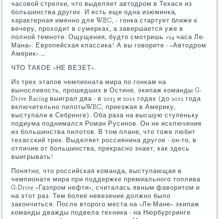
часовой стрелки, что выделяет автодром в Техасе из
большинства других. И есть еще одна изюминка,
характерная именно для WEC, - гонка стартует ближе к
вечеру, проходит в сумерках, а завершается уже в
полной темноте. Ощущения, будто смотришь «24 часа Ле-
Мана». Европейская классика! А вы говорите - «Автодром
Америк»….
ЧТО ТАКОЕ «НЕ ВЕЗЕТ».
Из трех этапов чемпионата мира по гонкам на
выносливость, прошедших в Остине, экипаж команды G-
Drive Racing выиграл два - в 2013 и 2015 годах (до 2012 года
включительно пилотыWEC, приезжая в Америку,
выступали в Себринге). Оба раза на высшую ступеньку
подиума поднимался Роман Русинов. Он не исключение
из большинства пилотов. В том плане, что тоже любит
техасский трек. Выделяет россиянина другое - он-то, в
отличие от большинства, прекрасно знает, как здесь
выигрывать!
Понятно, что российская команда, выступающая в
чемпионате мира при поддержке премиального топлива
G-Drive «Газпром нефти», считалась явным фаворитом и
на этот раз. Тем более невезение должно было
закончиться. После второго места на «Ле-Мане» экипаж
команды дважды подвела техника - на Нюрбургринге