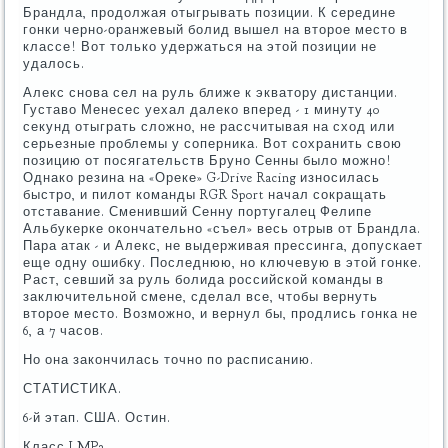
Брандла, продолжая отыгрывать позиции. К середине
гонки черно-оранжевый болид вышел на второе место в
классе! Вот только удержаться на этой позиции не
удалось.
Алекс снова сел на руль ближе к экватору дистанции.
Густаво Менесес уехал далеко вперед - 1 минуту 40
секунд отыграть сложно, не рассчитывая на сход или
серьезные проблемы у соперника. Вот сохранить свою
позицию от посягательств Бруно Сенны было можно!
Однако резина на «Ореке» G-Drive Racing износилась
быстро, и пилот команды RGR Sport начал сокращать
отставание. Сменивший Сенну португалец Фелипе
Альбукерке окончательно «съел» весь отрыв от Брандла.
Пара атак - и Алекс, не выдерживая прессинга, допускает
еще одну ошибку. Последнюю, но ключевую в этой гонке.
Раст, севший за руль болида российской команды в
заключительной смене, сделал все, чтобы вернуть
второе место. Возможно, и вернул бы, продлись гонка не
6, а 7 часов.
Но она закончилась точно по расписанию.
СТАТИСТИКА.
6-й этап. США. Остин.
Класс LMP2.