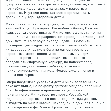
Я уже не говорю о том, что дети до 12 лет даже не
допускаются в зал как зрители, но тут малыши, которым 8
лет избивали друг друга на глазах у радостных
взрослых. Неужели всем так важно организовать
зрелище в ущерб здоровью детей?!
Меня очень сильно возмущает, тот факт, что за всем
этим наблюдал Президент Республики Чечни, Рамзан
Кадыров. Его советники из Министерства спорта Чечни
не сообщили, что не разрешается проведение боев детей
до 12 лет? Мы в первую очередь должны служить
примером для подрастающего поколения и заботится о
их здоровье. Участие в боях на одном уровне со
взрослыми может нанести непоправимый ущерб
здоровью ребят, что не позволит им не только
продолжать спортивную карьеру, но нанесет вред
физическому состоянию ребенка, а также и
психологическому, - написал Федор Емельяненко в
своем инстаграме.
Вчера поединки с участием детей были заявлены как
показательные, но по факту зрители увидели реальные
бои. По официальным правилам вида спорта,
признанного в Министерстве спорта Российской
Федерации спортсмены в возрасте до 21 года должны
выходить на ринг в шлеме, накладках, а до 12 лет еще и в
рашгарде или в футболке. Кроме того, существуют