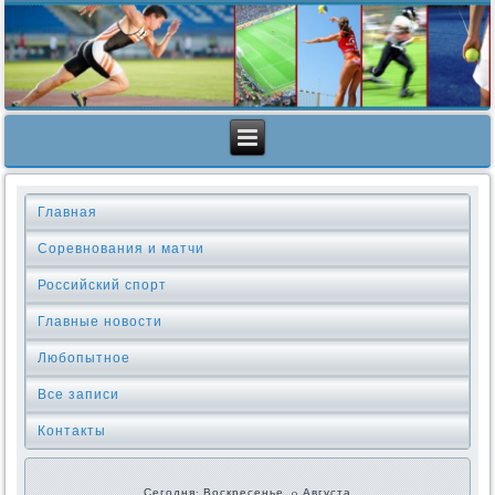
Главная
Соревнования и матчи
Российский спорт
Главные новости
Любопытное
Все записи
Контакты
Сегодня: Воскресенье, 9 Августа