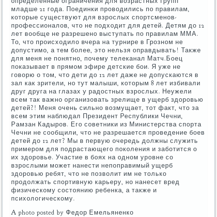
определенные ограничения для возрастных групп
младше 21 года. Поединки проводились по правилам,
которые существуют для взрослых спортсменов-
профессионалов, что не подходит для детей. Детям до 12
лет вообще не разрешено выступать по правилам ММА.
То, что происходило вчера на турнире в Грозном не
допустимо, а тем более, это нельзя оправдывать! Также
для меня не понятно, почему телеканал Матч.Боец
показывает в прямом эфире детские бои. Я уже не
говорю о том, что дети до 12 лет даже не допускаются в
зал как зрители, но тут малыши, которым 8 лет избивали
друг друга на глазах у радостных взрослых. Неужели
всем так важно организовать зрелище в ущерб здоровью
детей?! Меня очень сильно возмущает, тот факт, что за
всем этим наблюдал Президент Республики Чечни,
Рамзан Кадыров. Его советники из Министерства спорта
Чечни не сообщили, что не разрешается проведение боев
детей до 12 лет? Мы в первую очередь должны служить
примером для подрастающего поколения и заботится о
их здоровье. Участие в боях на одном уровне со
взрослыми может нанести непоправимый ущерб
здоровью ребят, что не позволит им не только
продолжать спортивную карьеру, но нанесет вред
физическому состоянию ребенка, а также и
психологическому.
A photo posted by Федор Емельяненко