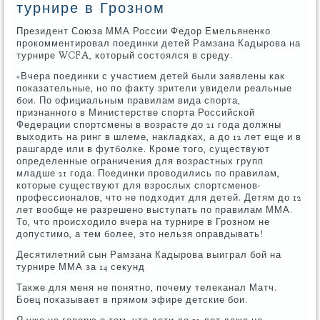
турнире в Грозном
Президент Союза ММА России Федор Емельяненко
прокомментировал поединки детей Рамзана Кадырова на
турнире WCFA, который состоялся в среду.
«Вчера поединки с участием детей были заявлены как
показательные, но по факту зрители увидели реальные
бои. По официальным правилам вида спорта,
признанного в Министерстве спорта Российской
Федерации спортсмены в возрасте до 21 года должны
выходить на ринг в шлеме, накладках, а до 12 лет еще и в
рашгарде или в футболке. Кроме того, существуют
определенные ограничения для возрастных групп
младше 21 года. Поединки проводились по правилам,
которые существуют для взрослых спортсменов-
профессионалов, что не подходит для детей. Детям до 12
лет вообще не разрешено выступать по правилам ММА.
То, что происходило вчера на турнире в Грозном не
допустимо, а тем более, это нельзя оправдывать!
Десятилетний сын Рамзана Кадырова выиграл бой на
турнире ММА за 14 секунд
Также для меня не понятно, почему телеканал Матч.
Боец показывает в прямом эфире детские бои.