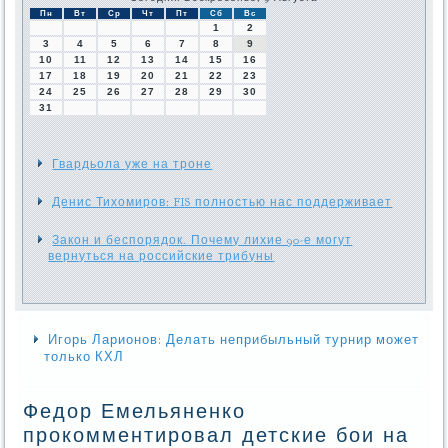
Пн
Вт
Ср
Чт
Пт
Сб
Вс
1
2
3
4
5
6
7
8
9
10
11
12
13
14
15
16
17
18
19
20
21
22
23
24
25
26
27
28
29
30
31
Гвардьола уже на троне
Денис Тихомиров: FIS полностью нас поддерживает
Закон и беспорядок. Почему лихие 90-е могут
вернуться на российские трибуны
Игорь Ларионов: Делать неприбыльный турнир может
только КХЛ
Федор Емельяненко
прокомментировал детские бои на