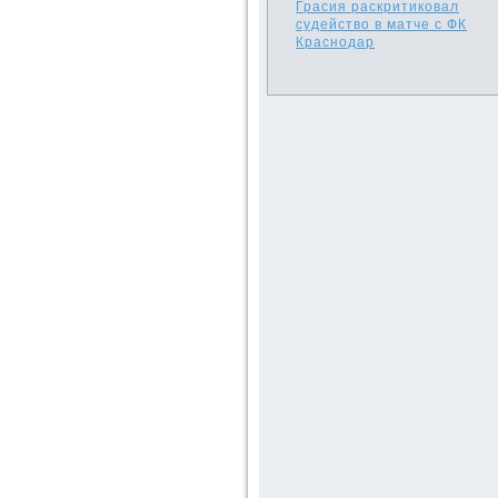
Грасия раскритиковал
судейство в матче с ФК
Краснодар