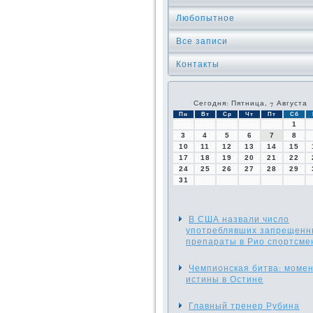
Любопытное
Все записи
Контакты
Сегодня: Пятница, 7 Августа
Пн
Вт
Ср
Чт
Пт
Сб
1
3
4
5
6
7
8
10
11
12
13
14
15
17
18
19
20
21
22
24
25
26
27
28
29
31
В США назвали число
употреблявших запрещен
препараты в Рио спортсме
Чемпионская битва: моме
истины в Остине
Главный тренер Рубина