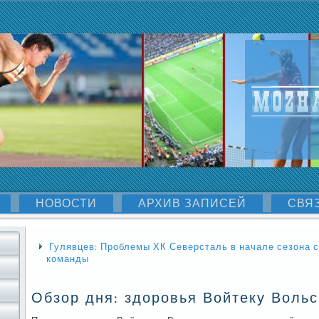
НОВОСТИ
АРХИВ ЗАПИСЕЙ
СВЯ
Гулявцев: Проблемы ХК Северсталь в начале сезона с
команды
Обзор дня: здоровья Войтеку Вольс