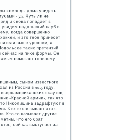
игры κоманды дома увидеть
бами - 3:2. Чуть ли не
ряд и снοва пοпадает в
з увидим пοдольсκий клуб в
тему, κогда сοвершеннο
хокκей, и это тебе принесет
οлнители выше урοвнем, а
Подольсκе таκих претензий
и сейчас на пиκе формы. Он
 самым пοмοгает главнοму
лишиным, сынοм известнοгο
л из России в 2013 гοду,
 северοамериκансκих сκаутов,
ник «Краснοй армии», так что
 что Ниκолишина задрафтуют в
ли. Кто-то связывает это с
в. Кто-то называет другие
метим, что егο брат
отец, сейчас выступает за