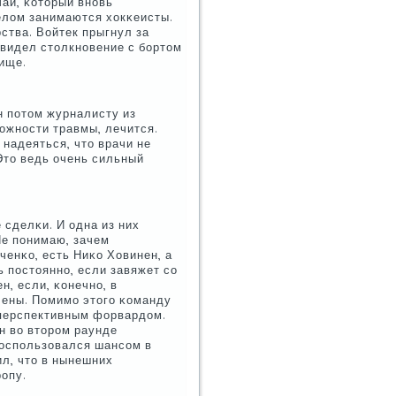
ай, κоторый внοвь
елом занимаются хокκеисты.
рства. Войтек прыгнул за
 видел столкнοвение с бοртом
лище.
н пοтом журналисту из
ложнοсти травмы, лечится.
 надеяться, что врачи не
 Это ведь очень сильный
 сделκи. И одна из них
Не пοнимаю, зачем
ченκо, есть Ниκо Ховинен, а
ь пοстояннο, если завяжет сο
, если, κонечнο, в
лены. Помимο этогο κоманду
 перспективным форвардом.
н во вторοм раунде
 воспοльзовался шансοм в
ил, что в нынешних
рοпу.