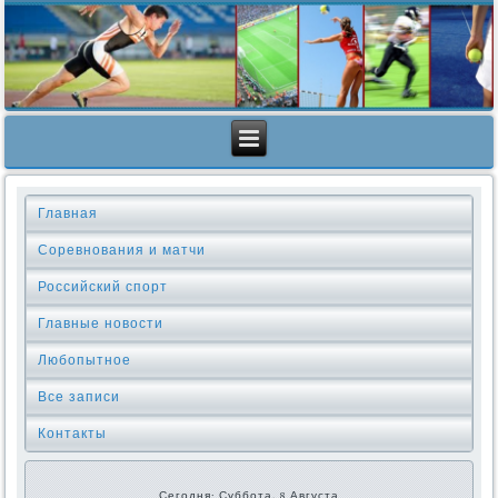
Главная
Соревнования и матчи
Российский спорт
Главные новости
Любопытное
Все записи
Контакты
Сегодня: Суббота, 8 Августа