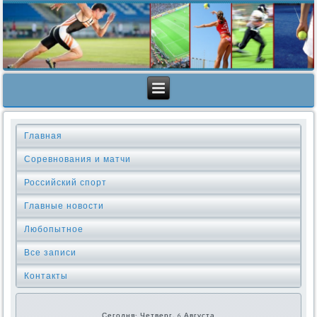
Главная
Соревнования и матчи
Российский спорт
Главные новости
Любопытное
Все записи
Контакты
Сегодня: Четверг, 6 Августа