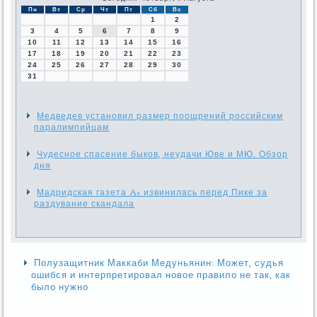
Пн
Вт
Ср
Чт
Пт
Сб
Вс
1
2
3
4
5
6
7
8
9
10
11
12
13
14
15
16
17
18
19
20
21
22
23
24
25
26
27
28
29
30
31
Медведев установил размер поощрений российским
паралимпийцам
Чудесное спасение быков, неудачи Юве и МЮ. Обзор
дня
Мадридская газета As извинилась перед Пике за
раздувание скандала
Полузащитник Маккаби Медуньянин: Может, судья
ошибся и интерпретировал новое правило не так, как
было нужно