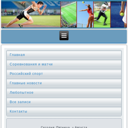
Главная
Соревнования и матчи
Российский спорт
Главные новости
Любопытное
Все записи
Контакты
Сегодня: Пятница, 7 Августа