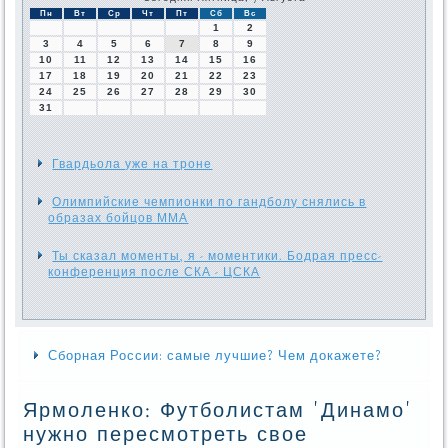
Пн
Вт
Ср
Чт
Пт
Сб
Вс
1
2
3
4
5
6
7
8
9
10
11
12
13
14
15
16
17
18
19
20
21
22
23
24
25
26
27
28
29
30
31
Гвардьола уже на троне
Олимпийские чемпионки по гандболу снялись в
образах бойцов ММА
Ты сказал моменты, я - моментики. Бодрая пресс-
конференция после СКА - ЦСКА
Сборная России: самые лучшие? Чем докажете?
Ярмоленко: Футболистам 'Динамо'
нужно пересмотреть свое