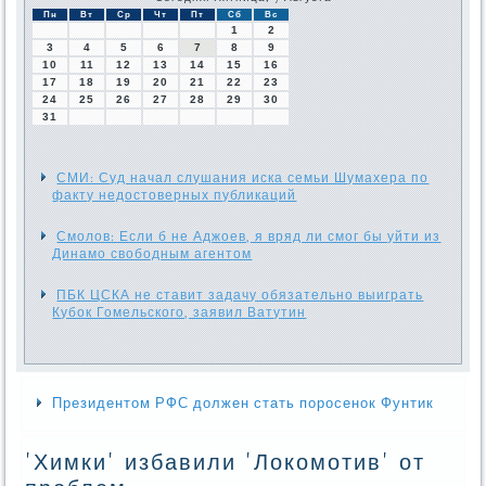
Пн
Вт
Ср
Чт
Пт
Сб
Вс
1
2
3
4
5
6
7
8
9
10
11
12
13
14
15
16
17
18
19
20
21
22
23
24
25
26
27
28
29
30
31
СМИ: Суд начал слушания иска семьи Шумахера по
факту недостоверных публикаций
Смолов: Если б не Аджоев, я вряд ли смог бы уйти из
Динамо свободным агентом
ПБК ЦСКА не ставит задачу обязательно выиграть
Кубок Гомельского, заявил Ватутин
Президентом РФС должен стать поросенок Фунтик
'Химки' избавили 'Локомотив' от