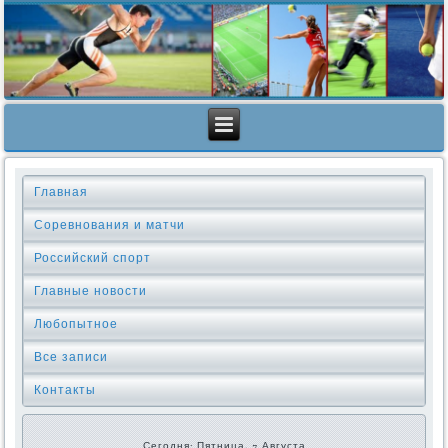
Главная
Соревнования и матчи
Российский спорт
Главные новости
Любопытное
Все записи
Контакты
Сегодня: Пятница, 7 Августа