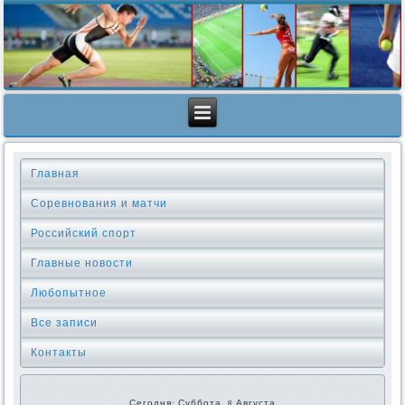
Главная
Соревнования и матчи
Российский спорт
Главные новости
Любопытное
Все записи
Контакты
Сегодня: Суббота, 8 Августа