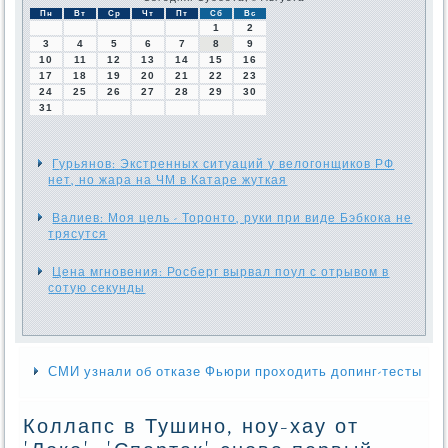
Пн
Вт
Ср
Чт
Пт
Сб
Вс
1
2
3
4
5
6
7
8
9
10
11
12
13
14
15
16
17
18
19
20
21
22
23
24
25
26
27
28
29
30
31
Гурьянов: Экстренных ситуаций у велогонщиков РФ
нет, но жара на ЧМ в Катаре жуткая
Валиев: Моя цель - Торонто, руки при виде Бэбкока не
трясутся
Цена мгновения: Росберг вырвал поул с отрывом в
сотую секунды
СМИ узнали об отказе Фьюри проходить допинг-тесты
Коллапс в Тушино, ноу-хау от