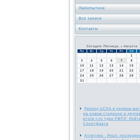
Любопытное
Все записи
Контакты
Сегодня: Пятница, 7 Августа
Пн
Вт
Ср
Чт
Пт
Сб
1
3
4
5
6
7
8
10
11
12
13
14
15
17
18
19
20
21
22
24
25
26
27
28
29
31
Рекорд ЦСКА в первом ма
на новом стадионе и други
итоги 6-го тура РФПЛ. Рейт
Спортфакта
Атлетико - Реал: последне