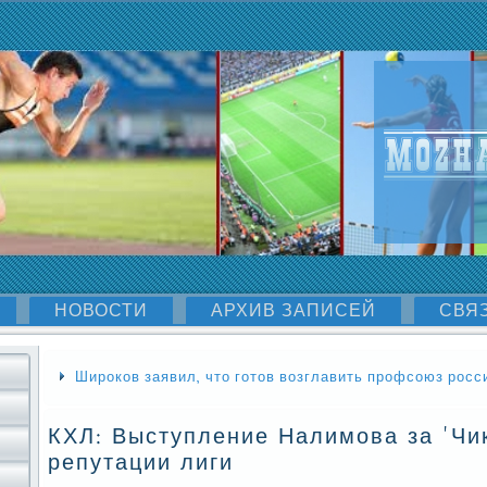
НОВОСТИ
АРХИВ ЗАПИСЕЙ
СВЯ
Широков заявил, что готов возглавить профсоюз рос
КХЛ: Выступление Налимова за 'Чик
репутации лиги