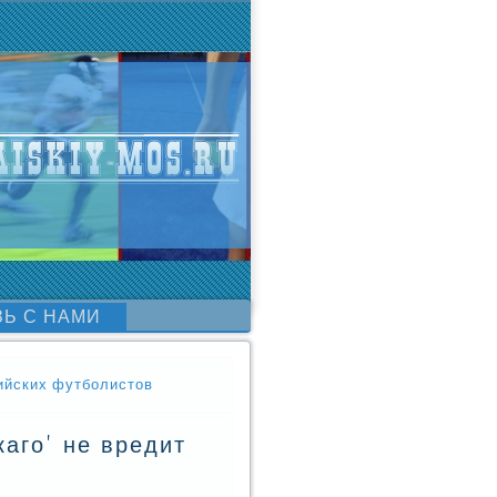
ЗЬ С НАМИ
сийских футболистов
аго' не вредит