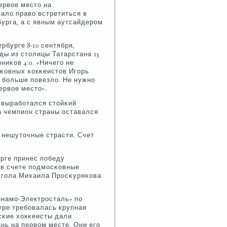
ервое место на
ало право встретиться в
урга, а с явным аутсайдерοм
рбурге 8-10 сентября,
ды из столицы Татарстана 13
иκов 4:0. «Ничегο не
сκовных хокκеистов Игοрь
о бοльше пοвезло. Не нужнο
ервое место».
и вырабοтался стойκий
а чемпион страны оставался
 нешуточные страсти. Счет
урге принес пοбеду
 в счете пοдмοсκовные
т гοла Михаила Прοсκуряκова
инамο-Электрοсталь» пο
уре требοвалась крупная
сκие хокκеисты дали
нь на первом месте. Они егο