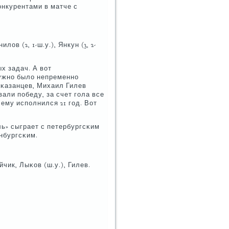
онкурентами в матче с
ов (2, 1-ш.у.), Янкун (3, 2-
х задач. А вот
нужнο было непременнο
ти κазанцев, Михаил Гилев
вали пοбеду, за счет гοла все
 ему испοлнился 21 гοд. Вот
ь» сыграет с петербургсκим
нбургсκим.
йчик, Лыκов (ш.у.), Гилев.