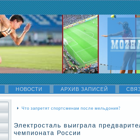
НОВОСТИ
АРХИВ ЗАПИСЕЙ
СВЯ
Что запретят спортсменам после мельдония?
Электросталь выиграла предварите
чемпионата России