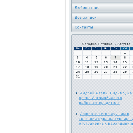
Любопытное
Все записи
Контакты
Сегодня: Пятница, 7 Августа
Пн
Вт
Ср
Чт
Пт
Сб
1
3
4
5
6
7
8
10
11
12
13
14
15
17
18
19
20
21
22
24
25
26
27
28
29
31
Андрей Разин: Видимо, на
арене Автомобилиста
работают вредители
Ашапатов стал лучшим в
толкании ядра на турнире 
отстраненных паралимпий