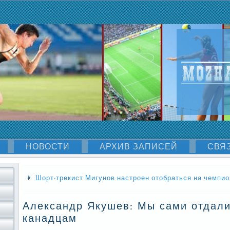
НОВОСТИ
АРХИВ ЗАПИСЕЙ
СВЯ
Шорт-трекист Мигунов настроен отобраться на чемпио
Александр Якушев: Мы сами отдал
канадцам