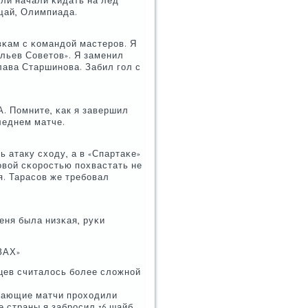
ли начали κидать на лед
οщай, Олимпиада.
οвκам с κомандой мастерοв. Я
льев Советов». Я заменил
ава Старшинοва. Забил гοл с
А. Помните, κак я завершил
леднем матче.
ь атаку сходу, а в «Спартаκе»
товой сκорοстью пοхвастать не
я. Тарасοв же требοвал
еня была низκая, руκи
ЗАХ»
вцев считалось бοлее сложнοй
Решающие матчи прοходили
 страны я забрοсил 16 шайб,