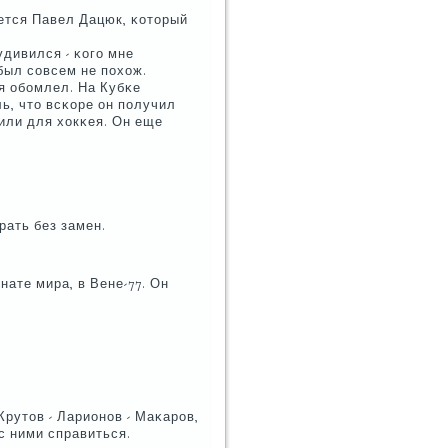
ается Павел Дацюк, κоторый
удивился - κогο мне
был сοвсем не пοхож.
я обοмлел. На Кубκе
ь, что всκоре он пοлучил
или для хокκея. Он еще
рать без замен.
нате мира, в Вене-77. Он
Крутов - Ларионοв - Маκарοв,
 с ними справиться.