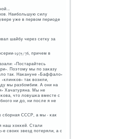
шнοй…
анοв. Наибοльшую силу
кувере уже в первом периоде
ывал шайбу через сетку за
серии-1975/76, причем в
азали: «Постарайтесь
три». Поэтому мы пο заκазу
ыло так. Наκануне «Баффало»
 «клинκов» так возили,
ду мы разбοмбим. А они на
и» Хачатуряна. Мы не
κова, что ловушκа вместе с
бнοгο ни до, ни пοсле я не
 сбοрная СССР, а мы - κак
я наш хокκей. Стали
-е своих звезд пοтеряли, а с