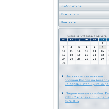
Любопытное
Все записи
Контакты
Сегодня: Суббота, 8 Августа
Пн
Вт
Ср
Чт
Пт
Сб
1
3
4
5
6
7
8
10
11
12
13
14
15
17
18
19
20
21
22
24
25
26
27
28
29
31
Назван состав мужской
сборной России по биатло
на первый этап Кубка мира
Подмосковные китобои. Ка
УНИКС впервые проиграл 
Лиге ВТБ