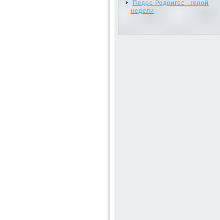
Педро Родригес - герой
недели