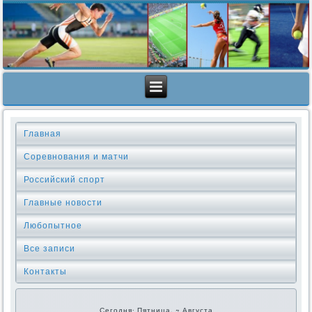
Главная
Соревнования и матчи
Российский спорт
Главные новости
Любопытное
Все записи
Контакты
Сегодня: Пятница, 7 Августа