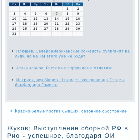
Пн
Вт
Ср
Чт
Пт
Сб
Вс
1
2
3
4
5
6
7
8
9
10
11
12
13
14
15
16
17
18
19
20
21
22
23
24
25
26
27
28
29
30
31
Плющев: Североамериканские хоккеисты хулиганят на
льду, но на КМ этого уже не будет
Атака клонов. Ростов не справился с Атлетико
Интрига двух Марио. Что ждет возвращенца Гетце и
бомбардира Гомеса?
Красно-белые против бывших: сезонное обострение
Жуков: Выступление сборной РФ в
Рио - успешное, благодаря ОИ