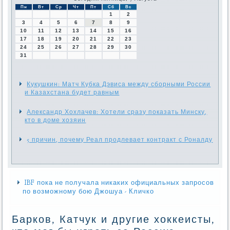
Пн
Вт
Ср
Чт
Пт
Сб
Вс
1
2
3
4
5
6
7
8
9
10
11
12
13
14
15
16
17
18
19
20
21
22
23
24
25
26
27
28
29
30
31
Кукушкин: Матч Кубка Дэвиса между сборными России
и Казахстана будет равным
Александр Хохлачев: Хотели сразу показать Минску,
кто в доме хозяин
5 причин, почему Реал продлевает контракт с Роналду
IBF пока не получала никаких официальных запросов
по возможному бою Джошуа - Кличко
Барков, Катчук и другие хоккеисты,