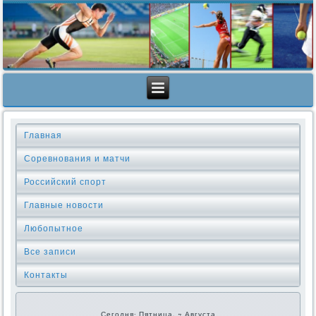
Главная
Соревнования и матчи
Российский спорт
Главные новости
Любопытное
Все записи
Контакты
Сегодня: Пятница, 7 Августа