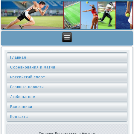
Главная
Соревнования и матчи
Российский спорт
Главные новости
Любопытное
Все записи
Контакты
Сегодня: Воскресенье, 9 Августа