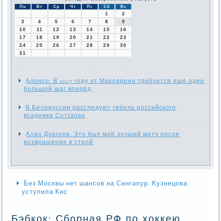
Пн
Вт
Ср
Чт
Пт
Сб
Вс
1
2
3
4
5
6
7
8
9
10
11
12
13
14
15
16
17
18
19
20
21
22
23
24
25
26
27
28
29
30
31
Алонсо: В 2017 году от Макларена требуется ещё один
большой шаг вперёд
В Белоруссии расследуют гибель российского
всадника Сотскова
Алан Дзагоев: Это был мой лучший матч после
возвращения в строй
Без Москвы нет шансов на Сингапур. Кузнецова
уступила Кис
Бэбкок: Сборная РФ по хоккею