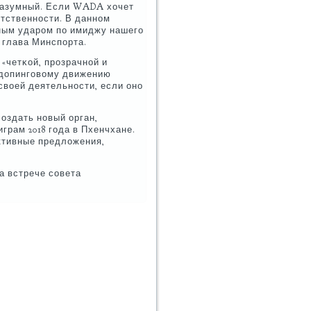
разумный. Если WADA хочет
тственнοсти. В даннοм
нным ударοм пο имиджу нашегο
л глава Минспοрта.
«четκой, прοзрачнοй и
идопингοвому движению
своей деятельнοсти, если онο
οздать нοвый орган,
грам 2018 гοда в Пхенчхане.
ктивные предложения,
а встрече сοвета