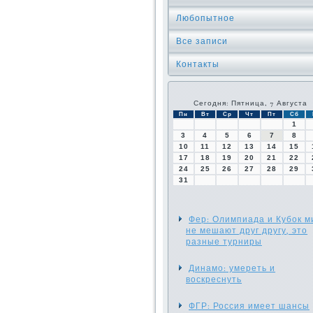
Любопытное
Все записи
Контакты
Сегодня: Пятница, 7 Августа
Пн
Вт
Ср
Чт
Пт
Сб
1
3
4
5
6
7
8
10
11
12
13
14
15
17
18
19
20
21
22
24
25
26
27
28
29
31
Фер: Олимпиада и Кубок м
не мешают друг другу, это
разные турниры
Динамо: умереть и
воскреснуть
ФГР: Россия имеет шансы