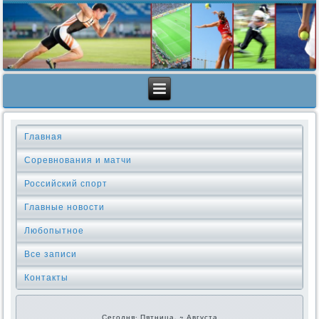
Главная
Соревнования и матчи
Российский спорт
Главные новости
Любопытное
Все записи
Контакты
Сегодня: Пятница, 7 Августа