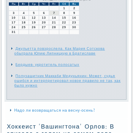
Пн
Вт
Ср
Чт
Пт
Сб
Вс
1
2
3
4
5
6
7
8
9
10
11
12
13
14
15
16
17
18
19
20
21
22
23
24
25
26
27
28
29
30
31
Джульетта повзрослела. Как Мария Сотскова
обыграла Юлию Липницкую в Братиславе
Бердыев: укротитель полосатых
Полузащитник Маккаби Медуньянин: Может, судья
ошибся и интерпретировал новое правило не так, как
было нужно
Надо ли возвращаться на весну-осень?
Хоккеист 'Вашингтона' Орлов: В