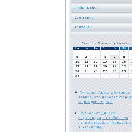
Любопытное
Все записи
Контакты
Сегодня: Пятница, 7 Августа
Пн
Вт
Ср
Чт
Пт
Сб
1
3
4
5
6
7
8
10
11
12
13
14
15
17
18
19
20
21
22
24
25
26
27
28
29
31
Фигурист Артур Дмитриев
заявил, что наберет форму
через две недели
Футболист Дибала
подтвердил, что Ювентус
летом отказался продать е
в Барселону