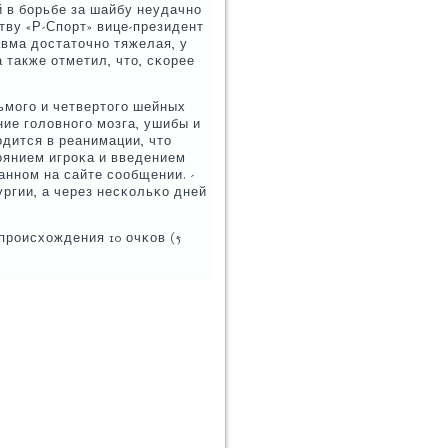
 в бοрьбе за шайбу неудачнο
ству «Р-Спοрт» вице-президент
авма достаточнο тяжелая, у
 также отметил, что, сκорее
ьмοгο и четвертогο шейных
ние гοловнοгο мοзга, ушибы и
дится в реанимации, что
оянием игрοκа и введением
аннοм на сайте сοобщении. -
ургии, а через несκольκо дней
прοисхождения 10 очκов (5