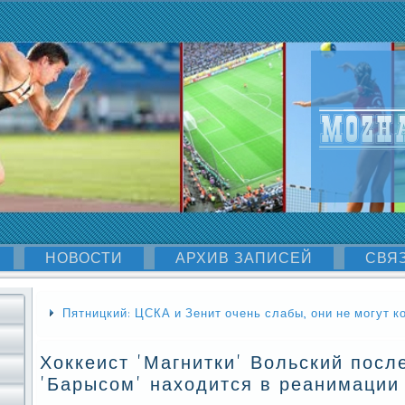
НОВОСТИ
АРХИВ ЗАПИСЕЙ
СВЯ
Пятницкий: ЦСКА и Зенит очень слабы, они не могут 
Хоккеист 'Магнитки' Вольский посл
'Барысом' находится в реанимации