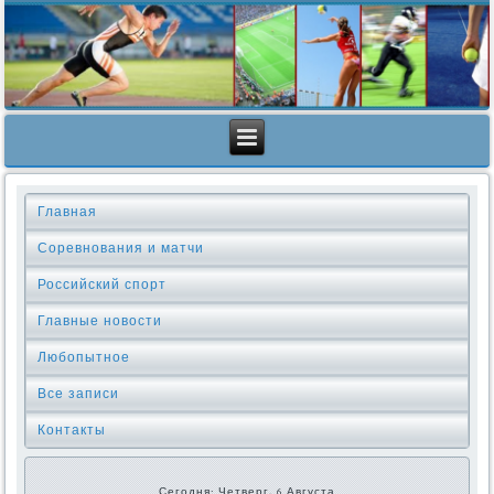
Главная
Соревнования и матчи
Российский спорт
Главные новости
Любопытное
Все записи
Контакты
Сегодня: Четверг, 6 Августа