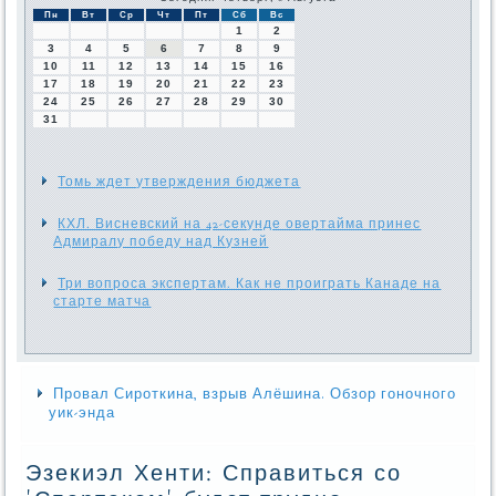
Пн
Вт
Ср
Чт
Пт
Сб
Вс
1
2
3
4
5
6
7
8
9
10
11
12
13
14
15
16
17
18
19
20
21
22
23
24
25
26
27
28
29
30
31
Томь ждет утверждения бюджета
КХЛ. Висневский на 42-секунде овертайма принес
Адмиралу победу над Кузней
Три вопроса экспертам. Как не проиграть Канаде на
старте матча
Провал Сироткина, взрыв Алёшина. Обзор гоночного
уик-энда
Эзекиэл Хенти: Справиться со