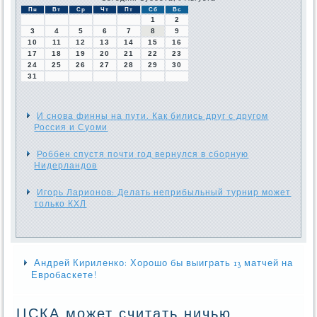
Пн
Вт
Ср
Чт
Пт
Сб
Вс
1
2
3
4
5
6
7
8
9
10
11
12
13
14
15
16
17
18
19
20
21
22
23
24
25
26
27
28
29
30
31
И снова финны на пути. Как бились друг с другом
Россия и Суоми
Роббен спустя почти год вернулся в сборную
Нидерландов
Игорь Ларионов: Делать неприбыльный турнир может
только КХЛ
Андрей Кириленко: Хорошо бы выиграть 13 матчей на
Евробаскете!
ЦСКА может считать ничью