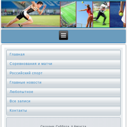
Главная
Соревнования и матчи
Российский спорт
Главные новости
Любопытное
Все записи
Контакты
Сегодня: Суббота, 8 Августа