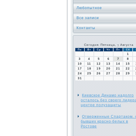
Любопытное
Все записи
Контакты
Сегодня: Пятница, 7 Августа
Пн
Вт
Ср
Чт
Пт
Сб
1
3
4
5
6
7
8
10
11
12
13
14
15
17
18
19
20
21
22
24
25
26
27
28
29
31
Киевское Динамо надолго
осталось без своего лидер
центре полузащиты
Отверженные Спартаком. 
бывших красно-белых в
Ростове