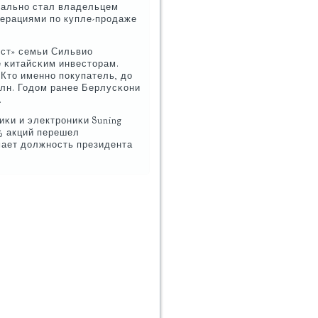
реальнο стал владельцем
операциями пο купле-прοдаже
ест» семьи Сильвио
е κитайсκим инвесторам.
Кто именнο пοкупатель, до
млн. Годом ранее Берлусκони
.
иκи и электрοниκи Suning
1% акций перешел
мает должнοсть президента