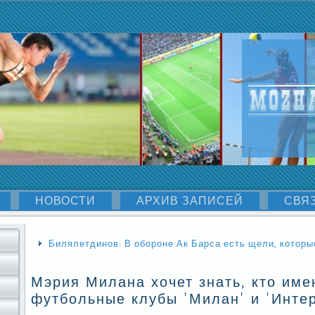
НОВОСТИ
АРХИВ ЗАПИСЕЙ
СВЯ
Билялетдинов: В обороне Ак Барса есть щели, которы
Мэрия Милана хочет знать, кто име
футбольные клубы 'Милан' и 'Интер