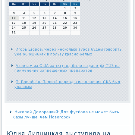
Пн
Вт
Ср
Чт
Пт
Сб
Вс
1
2
3
4
5
6
7
8
9
10
11
12
13
14
15
16
17
18
19
20
21
22
23
24
25
26
27
28
29
30
31
Игорь Егоров: Через несколько туров будем говорить
уже об ошибках в пользу красно-белых
Атлетам из США за 2015 год было выдано 583 TUE на
применение запрещенных препаратов
П. Воробьёв: Первый период в исполнении СКА был
ужасным
Николай Доморацкий: Для футбола не может быть
базы лучше, чем Новогорск
Юлия Липницкая выступила на