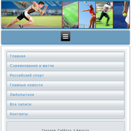
Главная
Соревнования и матчи
Российский спорт
Главные новости
Любопытное
Все записи
Контакты
Сегодня: Суббота, 8 Августа