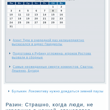
Пн
Вт
Ср
Чт
Пт
Сб
Вс
1
2
3
4
5
6
7
8
9
10
11
12
13
14
15
16
17
18
19
20
21
22
23
24
25
26
27
28
29
30
31
Агент Туре в очередной раз нелицеприятно
высказался в адрес Гвардиолы
Подготовка к Рубину отложена: игроков Ростова
вызвали в сборные
Самые неожиданные смерти хоккеистов. Сватош,
Ляшенко, Бугард
Булыкин: Локомотиву нужно дождаться зимней паузы
Разин: Страшно, когда люди, не