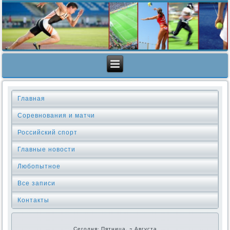
Главная
Соревнования и матчи
Российский спорт
Главные новости
Любопытное
Все записи
Контакты
Сегодня: Пятница, 7 Августа