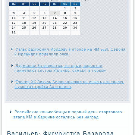
Пн
Вт
Ср
Чт
Пт
Сб
Вс
1
2
3
4
5
6
7
8
9
10
11
12
13
14
15
16
17
18
19
20
21
22
23
24
25
26
27
28
29
30
31
Уэльс разгромил Молдову в отборе на ЧМ-2018, Сербия
и Ирландия поделили очки
Дурманов: За вещества, которые, вероятно,
применяют сестры Уильямс, сажают в тюрьму
Тренер ХК Витязь Белов призвал не искать его заслуг
в успехах тройки Аалтонена
Российские конькобежцы в первый день стартового
этапа КМ в Харбине остались без наград
Васильев: Фигуристка Базарова