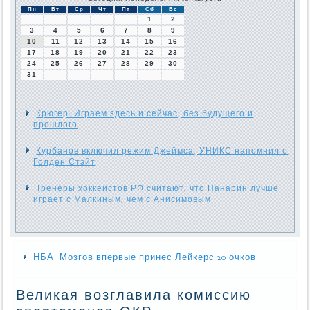
Пн
Вт
Ср
Чт
Пт
Сб
Вс
1
2
3
4
5
6
7
8
9
10
11
12
13
14
15
16
17
18
19
20
21
22
23
24
25
26
27
28
29
30
31
Крюгер: Играем здесь и сейчас, без будущего и
прошлого
Курбанов включил режим Джеймса, УНИКС напомнил о
Голден Стэйт
Тренеры хоккеистов РФ считают, что Панарин лучше
играет с Малкиным, чем с Анисимовым
НБА. Мозгов впервые принес Лейкерс 20 очков
Великая возглавила комиссию