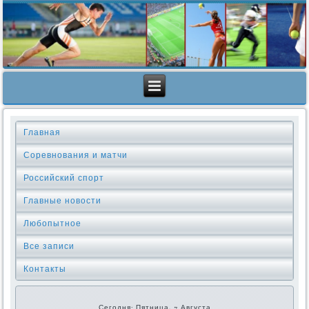
Главная
Соревнования и матчи
Российский спорт
Главные новости
Любопытное
Все записи
Контакты
Сегодня: Пятница, 7 Августа