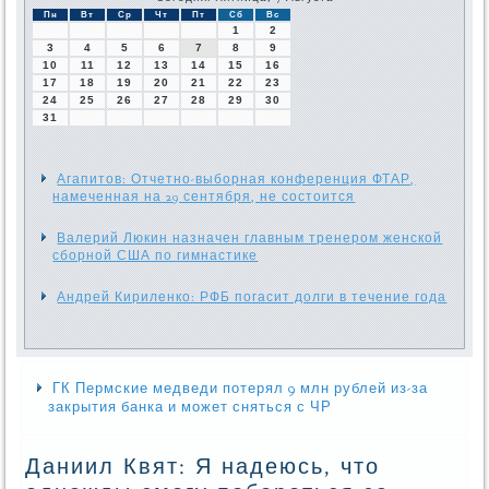
Пн
Вт
Ср
Чт
Пт
Сб
Вс
1
2
3
4
5
6
7
8
9
10
11
12
13
14
15
16
17
18
19
20
21
22
23
24
25
26
27
28
29
30
31
Агапитов: Отчетно-выборная конференция ФТАР,
намеченная на 29 сентября, не состоится
Валерий Люкин назначен главным тренером женской
сборной США по гимнастике
Андрей Кириленко: РФБ погасит долги в течение года
ГК Пермские медведи потерял 9 млн рублей из-за
закрытия банка и может сняться с ЧР
Даниил Квят: Я надеюсь, что