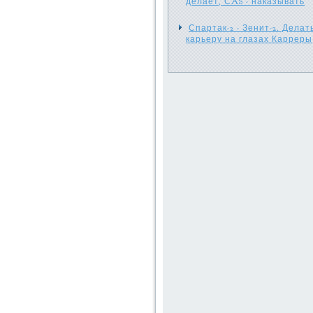
делает, СAS - наказывать
Спартак-2 - Зенит-2. Делат
карьеру на глазах Карреры