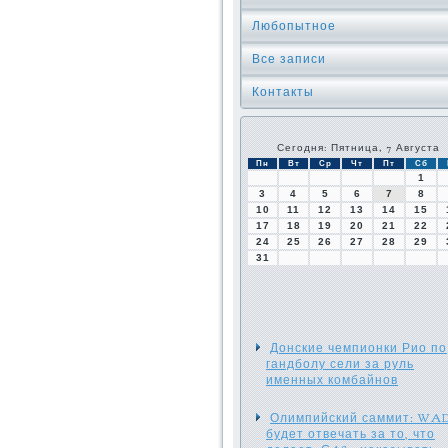
Любопытное
Все записи
Контакты
Сегодня: Пятница, 7 Августа
Пн
Вт
Ср
Чт
Пт
Сб
1
3
4
5
6
7
8
10
11
12
13
14
15
17
18
19
20
21
22
24
25
26
27
28
29
31
Донские чемпионки Рио по
гандболу сели за руль
именных комбайнов
Олимпийский саммит: WA
будет отвечать за то, что