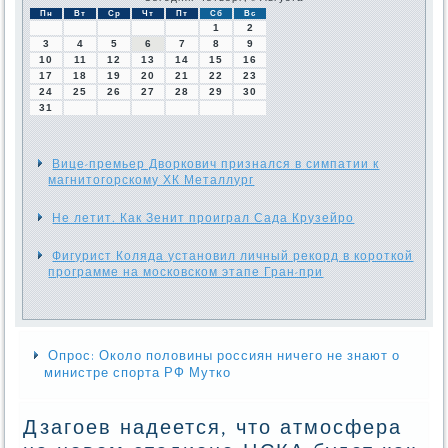
Пн
Вт
Ср
Чт
Пт
Сб
Вс
1
2
3
4
5
6
7
8
9
10
11
12
13
14
15
16
17
18
19
20
21
22
23
24
25
26
27
28
29
30
31
Вице-премьер Дворкович признался в симпатии к
магнитогорскому ХК Металлург
Не летит. Как Зенит проиграл Сада Крузейро
Фигурист Коляда установил личный рекорд в короткой
программе на московском этапе Гран-при
Опрос: Около половины россиян ничего не знают о
министре спорта РФ Мутко
Дзагоев надеется, что атмосфера