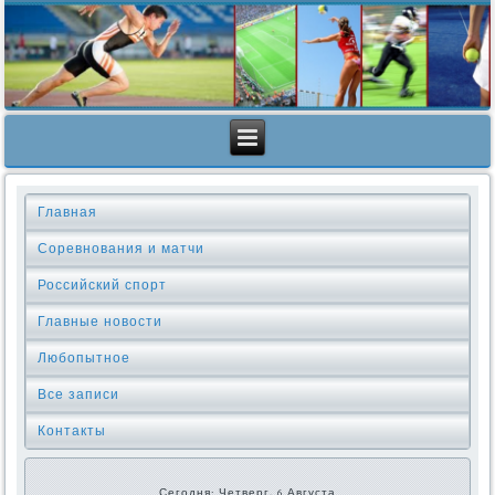
Главная
Соревнования и матчи
Российский спорт
Главные новости
Любопытное
Все записи
Контакты
Сегодня: Четверг, 6 Августа