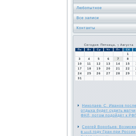
Любопытное
Все записи
Контакты
Сегодня: Пятница, 7 Августа
Пн
Вт
Ср
Чт
Пт
Сб
1
3
4
5
6
7
8
10
11
12
13
14
15
17
18
19
20
21
22
24
25
26
27
28
29
31
Николаев: С. Иванов посл
отдыха будет судить матчи
ФНЛ, потом подойдёт к РФ
Сергей Воробьев: Возможн
в 2018 году Гран-при России