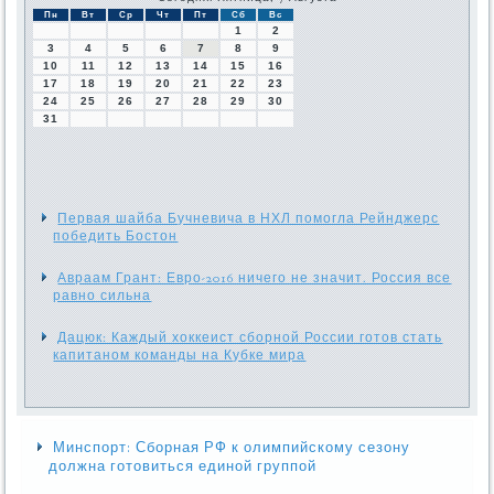
Пн
Вт
Ср
Чт
Пт
Сб
Вс
1
2
3
4
5
6
7
8
9
10
11
12
13
14
15
16
17
18
19
20
21
22
23
24
25
26
27
28
29
30
31
Первая шайба Бучневича в НХЛ помогла Рейнджерс
победить Бостон
Авраам Грант: Евро-2016 ничего не значит. Россия все
равно сильна
Дацюк: Каждый хоккеист сборной России готов стать
капитаном команды на Кубке мира
Минспорт: Сборная РФ к олимпийскому сезону
должна готовиться единой группой