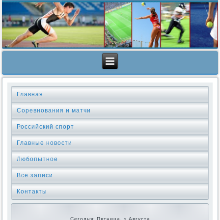
Главная
Соревнования и матчи
Российский спорт
Главные новости
Любопытное
Все записи
Контакты
Сегодня: Пятница, 7 Августа