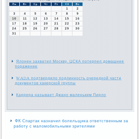
Пн
Вт
Ср
Чт
Пт
Сб
Вс
1
2
3
4
5
6
7
8
9
10
11
12
13
14
15
16
17
18
19
20
21
22
23
24
25
26
27
28
29
30
31
Ялонен захватил Москву. ЦСКА потерпел домашнее
поражение
WADA подтвердило подлинность очередной части
документов хакерской группы
Каррера называет Джано маленьким Пирло
ФК Спартак назначил болельщика ответственным за
работу с маломобильными зрителями