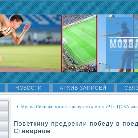
НОВОСТИ
АРХИВ ЗАПИСЕЙ
СВЯ
Мусса Сиссоко может пропустить матч ЛЧ с ЦСКА из-
Поветкину предрекли победу в пое
Стиверном