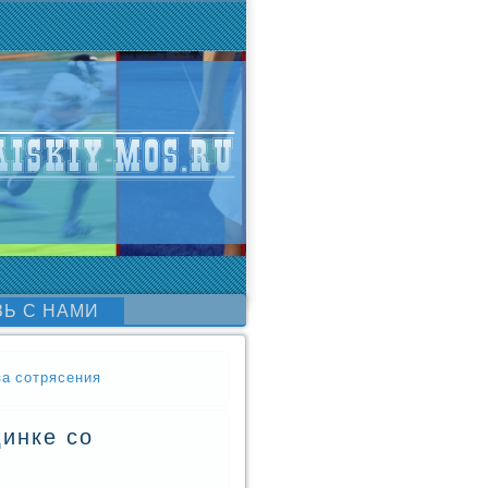
ЗЬ С НАМИ
за сотрясения
динке со