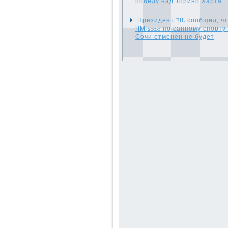
победу над Торино Харта
Президент FIL сообщил, ч
ЧМ-2020 по санному спорту 
Сочи отменен не будет