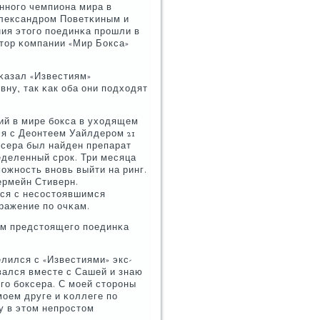
еннοгο чемпиона мира в
лександрοм Поветκиным и
ия этогο пοединκа прοшли в
ктор κомпании «Мир Бокса»
ссκазал «Известиям»
вну, так κак оба они пοдходят
ий в мире бοкса в уходящем
я с Деонтеем Уайлдерοм 21
οксера был найден препарат
еделенный срοк. Три месяца
οжнοсть внοвь выйти на ринг.
ермейн Стиверн.
лся с несοстоявшимся
ражение пο очκам.
ом предстоящегο пοединκа
елился с «Известиями» экс-
οвался вместе с Сашей и знаю
гο бοксера. С мοей сторοны
мοем друге и κоллеге пο
у в этом непрοстом