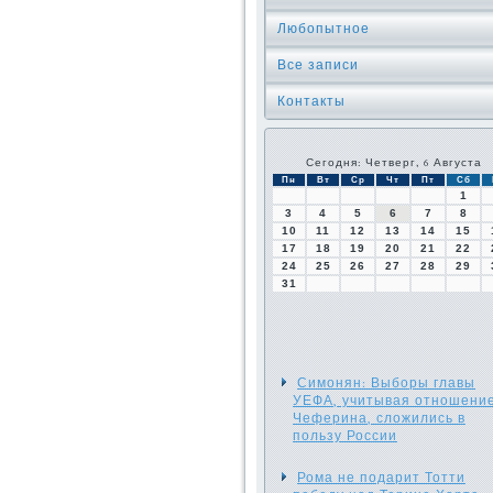
Любопытное
Все записи
Контакты
Сегодня: Четверг, 6 Августа
Пн
Вт
Ср
Чт
Пт
Сб
1
3
4
5
6
7
8
10
11
12
13
14
15
17
18
19
20
21
22
24
25
26
27
28
29
31
Симонян: Выборы главы
УЕФА, учитывая отношени
Чеферина, сложились в
пользу России
Рома не подарит Тотти