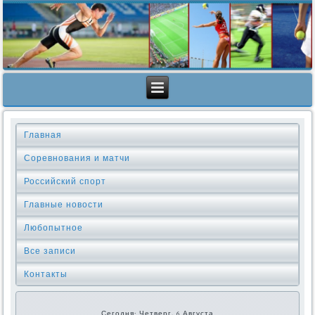
Главная
Соревнования и матчи
Российский спорт
Главные новости
Любопытное
Все записи
Контакты
Сегодня: Четверг, 6 Августа