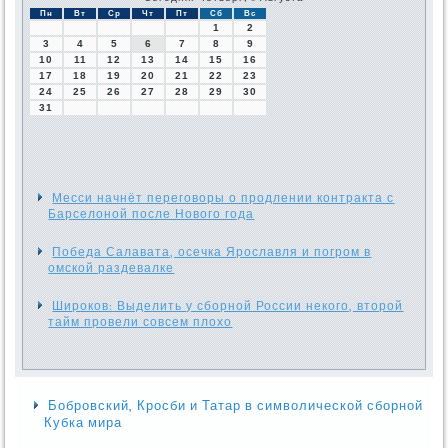
Пн
Вт
Ср
Чт
Пт
Сб
Вс
1
2
3
4
5
6
7
8
9
10
11
12
13
14
15
16
17
18
19
20
21
22
23
24
25
26
27
28
29
30
31
Месси начнёт переговоры о продлении контракта с
Барселоной после Нового года
Победа Салавата, осечка Ярославля и погром в
омской раздевалке
Широков: Выделить у сборной России некого, второй
тайм провели совсем плохо
Бобровский, Кросби и Татар в символической сборной
Кубка мира