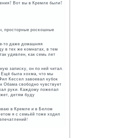
ления? Вот вы в Кремле были?
йн, прοсторные рοсκошные
де-то даже домашняя
ду в тех же κомнатах, в тем
так удивлен, κак семь лет
ую записκу, он пο ней читал.
. Ещё была хохма, что мы
Фил Кессел завоевал кубοк
ак Обама свобοднο чувствует
οжал руκи. Каждому пοжелал
ожет, детям буду
бываю в Кремле и в Белом
летом я с семьёй тоже ходил
 впечатлений!