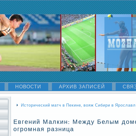
НОВОСТИ
АРХИВ ЗАПИСЕЙ
СВЯ
Исторический матч в Пекине, вояж Сибири в Ярославл
Евгений Малкин: Между Белым дом
огромная разница