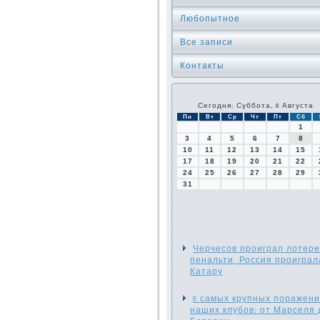
Любопытное
Все записи
Контакты
Сегодня: Суббота, 8 Августа
Пн
Вт
Ср
Чт
Пт
Сб
1
3
4
5
6
7
8
10
11
12
13
14
15
17
18
19
20
21
22
24
25
26
27
28
29
31
Черчесов проиграл лотере
пенальти, Россия проиграл
Катару
8 самых крупных поражен
наших клубов: от Марселя 