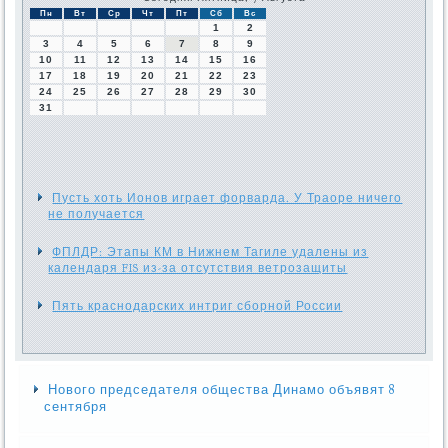
Пн
Вт
Ср
Чт
Пт
Сб
Вс
1
2
3
4
5
6
7
8
9
10
11
12
13
14
15
16
17
18
19
20
21
22
23
24
25
26
27
28
29
30
31
Пусть хоть Ионов играет форварда. У Траоре ничего
не получается
ФПЛДР: Этапы КМ в Нижнем Тагиле удалены из
календаря FIS из-за отсутствия ветрозащиты
Пять краснодарских интриг сборной России
Нового председателя общества Динамо объявят 8
сентября