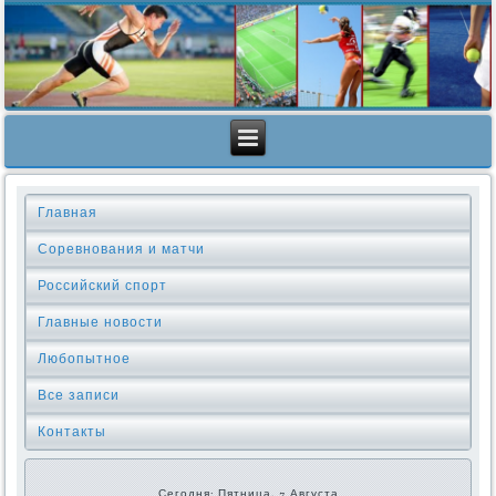
Главная
Соревнования и матчи
Российский спорт
Главные новости
Любопытное
Все записи
Контакты
Сегодня: Пятница, 7 Августа