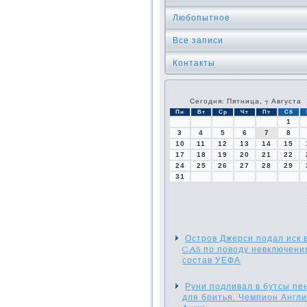
Любопытное
Все записи
Контакты
Сегодня: Пятница, 7 Августа
Пн
Вт
Ср
Чт
Пт
Сб
1
3
4
5
6
7
8
10
11
12
13
14
15
17
18
19
20
21
22
24
25
26
27
28
29
31
Остров Джерси подал иск 
CAS по поводу невключени
состав УЕФА
Руни подливал в бутсы пе
для бритья. Чемпион Англи