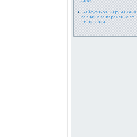
Анжи
Байсуфинов: Беру на себя
всю вину за поражение от
Черногории