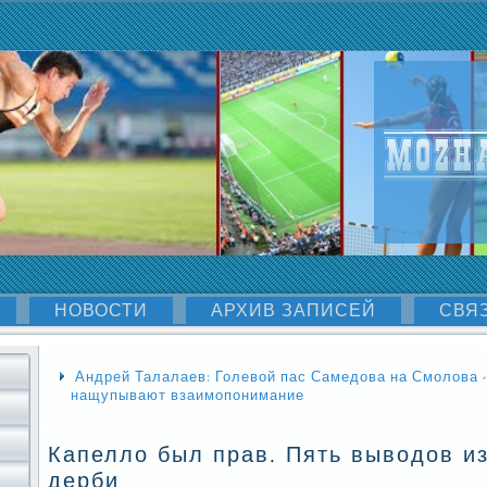
НОВОСТИ
АРХИВ ЗАПИСЕЙ
СВЯ
Андрей Талалаев: Голевой пас Самедова на Смолова - 
нащупывают взаимопонимание
Капелло был прав. Пять выводов и
дерби