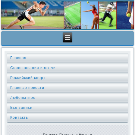
Главная
Соревнования и матчи
Российский спорт
Главные новости
Любопытное
Все записи
Контакты
Сегодня: Пятница, 7 Августа