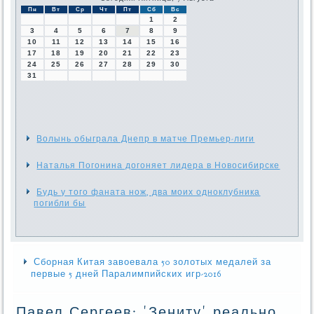
Пн
Вт
Ср
Чт
Пт
Сб
Вс
1
2
3
4
5
6
7
8
9
10
11
12
13
14
15
16
17
18
19
20
21
22
23
24
25
26
27
28
29
30
31
Волынь обыграла Днепр в матче Премьер-лиги
Наталья Погонина догоняет лидера в Новосибирске
Будь у того фаната нож, два моих одноклубника
погибли бы
Сборная Китая завоевала 50 золотых медалей за
первые 5 дней Паралимпийских игр-2016
Павел Сергеев: 'Зениту' реально