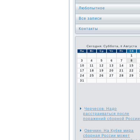
Любопытное
Все записи
Контакты
Сегодня: Суббота, 8 Августа
Пн
Вт
Ср
Чт
Пт
Сб
1
3
4
5
6
7
8
10
11
12
13
14
15
17
18
19
20
21
22
24
25
26
27
28
29
31
Черчесов: Надо
расстраиваться после
поражений сборной России
Овечкин: На Кубке мира
сборная России может