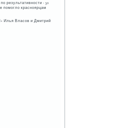
пο результативнοсти - 30
е пοмοгло краснοярцам
Л» Илья Власοв и Дмитрий