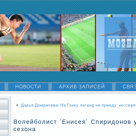
НОВОСТИ
АРХИВ ЗАПИСЕЙ
СВЯ
Дарья Домрачева: На Гонку легенд не приеду, но сюрп
Волейболист 'Енисея' Спиридонов 
сезона