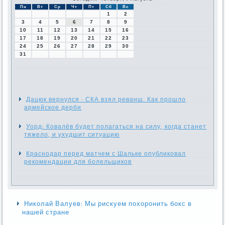
Пн
Вт
Ср
Чт
Пт
Сб
Вс
1
2
3
4
5
6
7
8
9
10
11
12
13
14
15
16
17
18
19
20
21
22
23
24
25
26
27
28
29
30
31
Дацюк вернулся - СКА взял реванш. Как прошло
армейское дерби
Уорд: Ковалёв будет полагаться на силу, когда станет
тяжело, и ухудшит ситуацию
Краснодар перед матчем с Шальке опубликовал
рекомендации для болельщиков
Николай Валуев: Мы рискуем похоронить бокс в
нашей стране