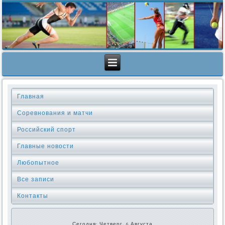
Главная
Соревнования и матчи
Российский спорт
Главные новости
Любопытное
Все записи
Контакты
Сегодня: Четверг, 6 Августа