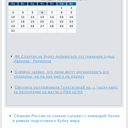
Пн
Вт
Ср
Чт
Пт
Сб
Вс
1
2
3
4
5
6
7
8
9
10
11
12
13
14
15
16
17
18
19
20
21
22
23
24
25
26
27
28
29
30
31
ФК Спартак не будет добиваться отстранения судьи
Иванова - Родионов
Буффон заявил, что люди могут организовать его
похороны, но на них никто не придет
Евролига оштрафовала Галатасарай на 12 тысяч евро
за беспорядки на матче с ПБК ЦСКА
Сборная России по хоккею сыграет с командой Чехии
в рамках подготовки к Кубку мира