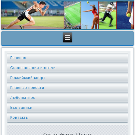
Главная
Соревнования и матчи
Российский спорт
Главные новости
Любопытное
Все записи
Контакты
Сегодня: Четверг, 6 Августа